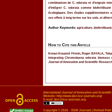
combinaison de C. odorata et d’engrais mi
d’intégrer C. odorata comme biofertilisa
écologiques. Des études supplémentaires son
ses effets à long terme sur les sols, et déter
Author Keywords:
agriculture, biofertilis
How to Cite this Article
Konan Kouamé Firmin, Roger BAYALA, Tokpa L
integrating Chromolaena odorata biomass on
Journal of Innovation and Scientific Researc
International Journal of Innovation and Scientifi
Website:
http://www.ijisr.issr-journals.org/
E-mail:
ijisr@issr-journals.org
Copyright © 2026 -
ISSR Journals
|
Refund Polic