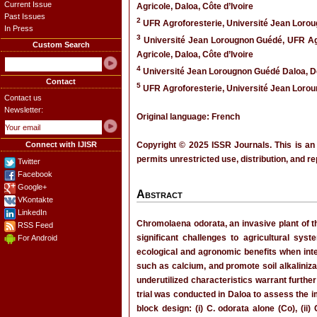
Current Issue
Agricole, Daloa, Côte d’Ivoire
Past Issues
2
UFR Agroforesterie, Université Jean Lorou
In Press
3
Université Jean Lorougnon Guédé, UFR Agro
Custom Search
Agricole, Daloa, Côte d’Ivoire
4
Université Jean Lorougnon Guédé Daloa, Dé
Contact
5
UFR Agroforesterie, Université Jean Lorou
Contact us
Newsletter:
Original language: French
Connect with IJISR
Copyright © 2025 ISSR Journals. This is an
permits unrestricted use, distribution, and r
Twitter
Facebook
Google+
Abstract
VKontakte
LinkedIn
Chromolaena odorata, an invasive plant of th
RSS Feed
significant challenges to agricultural sys
For Android
ecological and agronomic benefits when integr
such as calcium, and promote soil alkaliniza
underutilized characteristics warrant further
trial was conducted in Daloa to assess the i
block design: (i) C. odorata alone (Co), (ii)