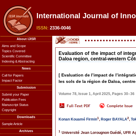
International Journal of Inn
ISSN:
2336-0046
About IJISR
Aims and Scope
Topics Covered
Evaluation of the impact of inte
Scientific Committee
Daloa region, central-western Côte
Indexing & Abstracting
News
[ Evaluation de l’impact de l’intégr
Call for Papers
Impact Factor
les sols de la région de Daloa, centre
Submission
Volume 78, Issue 1, April 2025, Pages 30–36
Submit your Paper
Publication Fees
Manuscript Status
Copyright
Downloads
1
2
Konan Kouamé Firmin
,
Roger BAYALA
,
To
Sample Article
Archives
1
Université Jean Lorougnon Guédé, UFR Agro