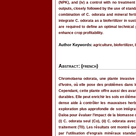
(NPK), and (iv) a control with no treatment
outputs, closely followed by the use of standa
combination of C. odorata and mineral fert
integrate C. odorata as a biofertilizer in su
are required to define an optimal technical 
enhance crop profitability.
Author Keywords:
agriculture, biofertilizer
Abstract: (french)
Chromolaena odorata, une plante invasive
d’Ivoire, où elle pose des problèmes dans 
Cependant, cette plante offre aussi des ava
durables. Elle peut enrichir les sols en élémen
dense aide à contrôler les mauvaises herbe
exploration plus approfondie de son intégr
Daloa pour évaluer l’impact de la biomasse d
(i) C. odorata seul (Co), (ii) C. odorata av
traitement (T0). Les résultats ont montré qu
par l’utilisation d’engrais minéraux stand