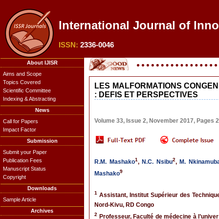
International Journal of Inn
ISSN:
2336-0046
About IJISR
Aims and Scope
Topics Covered
LES MALFORMATIONS CONGENI
Scientific Committee
: DEFIS ET PERSPECTIVES
Indexing & Abstracting
News
Volume 33, Issue 2, November 2017, Pages 
Call for Papers
Impact Factor
Submission
Submit your Paper
1
2
Publication Fees
R.M. Mashako
,
N.C. Nsibu
,
M. Nkinamuba
Manuscript Status
9
Mashako
Copyright
Downloads
1
Assistant, Institut Supérieur des Techniq
Sample Article
Nord-Kivu, RD Congo
Archives
2
Professeur, Faculté de médecine à l’univer