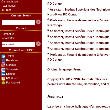
Current Issue
RD Congo
Past Issues
3
Assistant, Institut Supérieur des Techniq
In Press
Nord-Kivu, RD Congo
Custom Search
4
Professeur, Faculté de médecine à l’univer
RD Congo
Contact
5
Assistant, Institut Supérieur des Techniq
Contact us
6
Assistant, Institut Supérieur des Techniq
Newsletter:
7
Assistant, Institut Supérieur des Techniq
8
Assistant, Institut Supérieur des Techniq
Connect with IJISR
9
Professeur, Faculté de médecine à l’univer
Twitter
RD Congo
Facebook
Google+
VKontakte
Original language: French
LinkedIn
RSS Feed
Copyright © 2017 ISSR Journals. This is an
For Android
permits unrestricted use, distribution, and r
Abstract
La prise en charge holistique d’un nouveau-