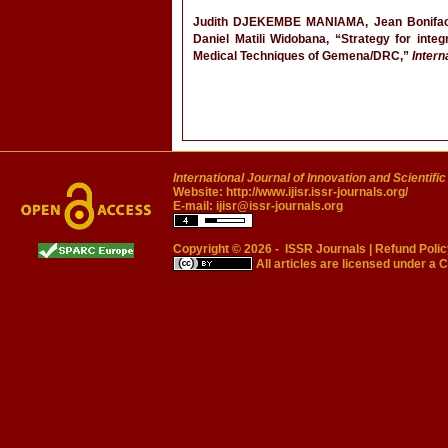
Judith DJEKEMBE MANIAMA, Jean Bonifa
Daniel Matili Widobana, “Strategy for int
Medical Techniques of Gemena/DRC,”
Intern
International Journal of Innovation and Scientifi
Website:
http://www.ijisr.issr-journals.org/
E-mail:
ijisr@issr-journals.org
Copyright © 2026 -
ISSR Journals
|
Refund Polic
All articles are licensed under a
C