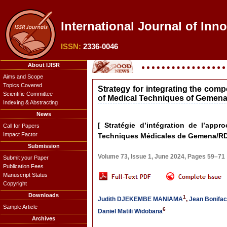
International Journal of Inn
ISSN:
2336-0046
About IJISR
Aims and Scope
Topics Covered
Strategy for integrating the com
Scientific Committee
of Medical Techniques of Gemen
Indexing & Abstracting
News
[ Stratégie d’intégration de l’ap
Call for Papers
Impact Factor
Techniques Médicales de Gemena/RD
Submission
Volume 73, Issue 1, June 2024, Pages 59–71
Submit your Paper
Publication Fees
Manuscript Status
Copyright
Downloads
1
Judith DJEKEMBE MANIAMA
,
Jean Bonifa
Sample Article
6
Daniel Matili Widobana
Archives