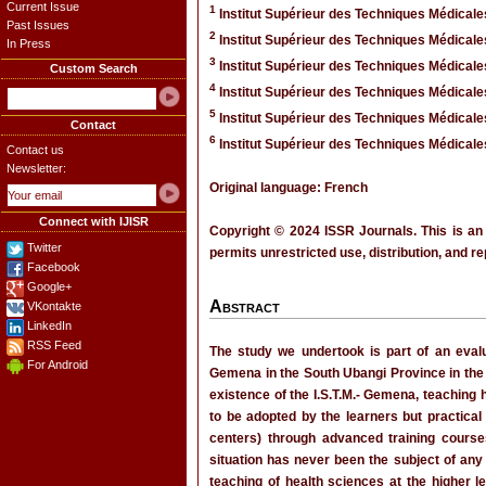
Current Issue
1
Institut Supérieur des Techniques Médical
Past Issues
2
Institut Supérieur des Techniques Médica
In Press
3
Institut Supérieur des Techniques Médica
Custom Search
4
Institut Supérieur des Techniques Médica
5
Institut Supérieur des Techniques Médica
Contact
6
Institut Supérieur des Techniques Médica
Contact us
Newsletter:
Original language: French
Connect with IJISR
Copyright © 2024 ISSR Journals. This is an
Twitter
permits unrestricted use, distribution, and r
Facebook
Google+
Abstract
VKontakte
LinkedIn
RSS Feed
The study we undertook is part of an evalu
For Android
Gemena in the South Ubangi Province in the 
existence of the I.S.T.M.- Gemena, teaching
to be adopted by the learners but practical 
centers) through advanced training courses
situation has never been the subject of an
teaching of health sciences at the higher 