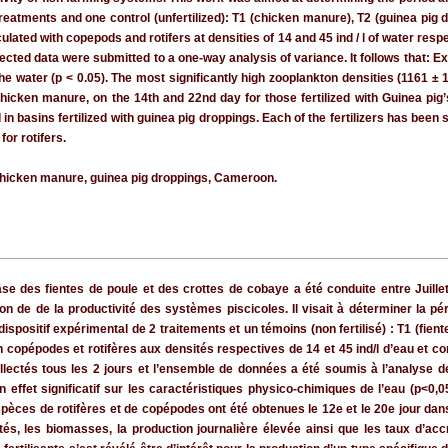
reatments and one control (unfertilized): T1 (chicken manure), T2 (guinea pig d
lated with copepods and rotifers at densities of 14 and 45 ind / l of water res
cted data were submitted to a one-way analysis of variance. It follows that: Exc
e water (p < 0.05). The most significantly high zooplankton densities (1161 ± 1
chicken manure, on the 14th and 22nd day for those fertilized with Guinea pig’
 basins fertilized with guinea pig droppings. Each of the fertilizers has been s
or rotifers.
 Chicken manure, guinea pig droppings, Cameroon.
e des fientes de poule et des crottes de cobaye a été conduite entre Juillet
n de de la productivité des systèmes piscicoles. Il visait à déterminer la pér
dispositif expérimental de 2 traitements et un témoins (non fertilisé) : T1 (fie
opépodes et rotifères aux densités respectives de 14 et 45 ind/l d’eau et c
ollectés tous les 2 jours et l’ensemble de données a été soumis à l’analyse d
un effet significatif sur les caractéristiques physico-chimiques de l’eau (p<0,
ces de rotifères et de copépodes ont été obtenues le 12e et le 20e jour dans l
ités, les biomasses, la production journalière élevée ainsi que les taux d’