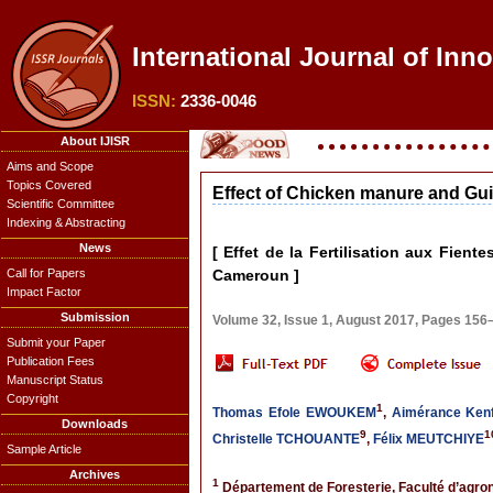
International Journal of Inn
ISSN:
2336-0046
About IJISR
Aims and Scope
Topics Covered
Effect of Chicken manure and Gui
Scientific Committee
Indexing & Abstracting
News
[ Effet de la Fertilisation aux Fien
Call for Papers
Cameroun ]
Impact Factor
Submission
Volume 32, Issue 1, August 2017, Pages 156
Submit your Paper
Publication Fees
Manuscript Status
Copyright
1
Thomas Efole EWOUKEM
,
Aimérance Ken
Downloads
9
1
Christelle TCHOUANTE
,
Félix MEUTCHIYE
Sample Article
Archives
1
Département de Foresterie, Faculté d’agro