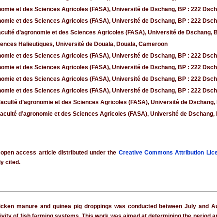
nomie et des Sciences Agricoles (FASA), Université de Dschang, BP : 222 Ds
nomie et des Sciences Agricoles (FASA), Université de Dschang, BP : 222 Ds
culté d’agronomie et des Sciences Agricoles (FASA), Université de Dschang,
iences Halieutiques, Université de Douala, Douala, Cameroon
nomie et des Sciences Agricoles (FASA), Université de Dschang, BP : 222 Ds
nomie et des Sciences Agricoles (FASA), Université de Dschang, BP : 222 Ds
nomie et des Sciences Agricoles (FASA), Université de Dschang, BP : 222 Ds
nomie et des Sciences Agricoles (FASA), Université de Dschang, BP : 222 Ds
aculté d’agronomie et des Sciences Agricoles (FASA), Université de Dschang
culté d’agronomie et des Sciences Agricoles (FASA), Université de Dschang
 open access article distributed under the
Creative Commons Attribution Lic
y cited.
chicken manure and guinea pig droppings was conducted between July and A
ivity of fish farming systems. This work was aimed at determining the period an