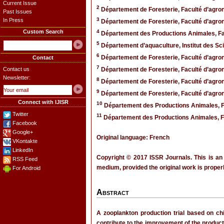
Current Issue
2
Département de Foresterie, Faculté d’agro
Past Issues
3
In Press
Département de Foresterie, Faculté d’agro
Custom Search
4
Département des Productions Animales, Fa
5
Département d’aquaculture, Institut des Sc
6
Département de Foresterie, Faculté d’agro
Contact
7
Contact us
Département de Foresterie, Faculté d’agro
Newsletter:
8
Département de Foresterie, Faculté d’agro
9
Département de Foresterie, Faculté d’agro
Connect with IJISR
10
Département des Productions Animales, F
Twitter
11
Département des Productions Animales, Fa
Facebook
Google+
Original language: French
VKontakte
LinkedIn
Copyright © 2017 ISSR Journals. This is an
RSS Feed
medium, provided the original work is properl
For Android
Abstract
A zooplankton production trial based on 
contribute to the improvement of the product