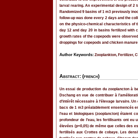
larval rearing. An experimental design of 2 t
Randomized 9 basins of 1 m3 previously inocu
follow-up was done every 2 days and the colle
on the physico-chemical characteristics of th
day 12 and day 20 in basins fertilized with 
growth rates of the copepods were observed in
droppings for copepods and chicken manure f
Author Keywords:
Zooplankton, Fertilizer,
Abstract: (french)
Un essai de production du zooplancton à bas
Dschang en vue de contribuer à l’amélioratio
d’intérêt nécessaire à l’élevage larvaire. Un 
bacs de 1 m3 préalablement ensemencés en c
l’eau et biologiques (zooplancton) étaient c
profondeur de l’eau, les fertilisants ont eu 
élevées (p<0,05) de même que celles des espè
fertilisés aux Crottes de cobaye. Les dens