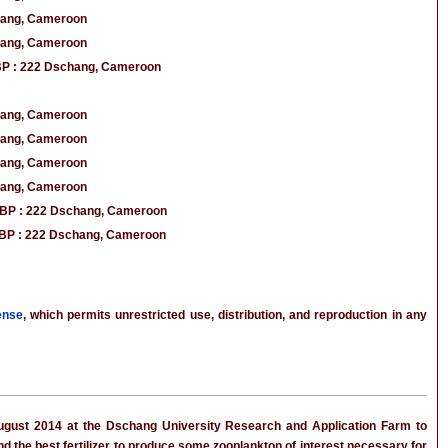
chang, Cameroon
chang, Cameroon
 BP : 222 Dschang, Cameroon
chang, Cameroon
chang, Cameroon
chang, Cameroon
chang, Cameroon
, BP : 222 Dschang, Cameroon
, BP : 222 Dschang, Cameroon
ense
, which permits unrestricted use, distribution, and reproduction in any
ugust 2014 at the Dschang University Research and Application Farm to
d the best fertilizer to produce some zooplankton of interest necessary for