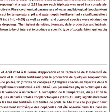
roppings) at a rate of 2.13 kg /are each triplicate was used in a completely
pectively. Physico-chemical parameters of water and biological (zooplankton)
ept for temperature, pH and water depth, fertilizers had a significant effect
5 ind / l) (p <0.05) as well as rotifer and copepod species were obtained on
s droppings. The highest densities, biomass, daily production and intrinsic
hown to be of interest to produce a specific type of zooplankton, guinea pig
 et Août 2014 à la Ferme d’application et de recherche de l’Université de
iode et le meilleur fertilisant pour la production de quelques zooplanctons
nte de poule), T2 (crottes de cobaye) à 2,13kg/are chacun en triplicata dans 9
omplètement randomisé a été utilisé. Les paramètres physico-chimiques de
e la variance à un facteur. A l’exception de la température, du pH et de la
05). Les densités totales zooplanctoniques (1161±15 ind/l) significativement
es bassins fertilisés aux fientes de poule, le 14e et le 22e jour pour ceux
accroissement intrinsèque des copépodes ont été observé dans les bassins