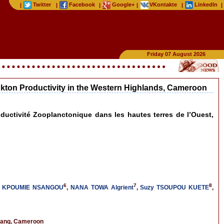
Twitter
Facebook
Google+
VKontakte
LinkedIn
|
|
|
|
|
|
Friday 07 August 2026
ankton Productivity in the Western Highlands, Cameroon
roductivité Zooplanctonique dans les hautes terres de l’Ouest,
6
7
8
u KPOUMIE NSANGOU
,
NANA TOWA Algrient
,
Suzy TSOUPOU KUETE
,
chang, Cameroon