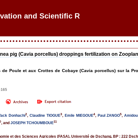
ovation and Scientific Res
nea pig (Cavia porcellus) droppings fertilization on Zoopl
tes de Poule et aux Crottes de Cobaye (Cavia porcellus) sur la P
–165
2
3
4
5
fack Donhachi
,
Claudine TIOGUE
,
Emile MIEGOUE
,
Paul ZANGO
,
Amido
0
11
, and
JOSEPH TCHOUMBOUE
nomie et des Sciences Agricoles (FASA), Université de Dschang, BP : 222 Ds