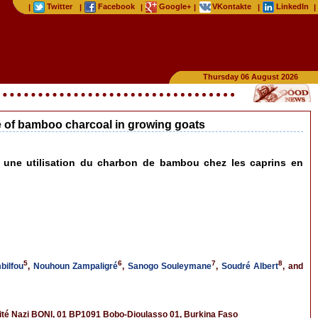
Twitter
Facebook
Google+
VKontakte
LinkedIn
|
|
|
|
|
|
Thursday 06 August 2026
use of bamboo charcoal in growing goats
c une utilisation du charbon de bambou chez les caprins en
5
6
7
8
bilfou
,
Nouhoun Zampaligré
,
Sanogo Souleymane
,
Soudré Albert
, and
ité Nazi BONI, 01 BP1091 Bobo-Dioulasso 01, Burkina Faso