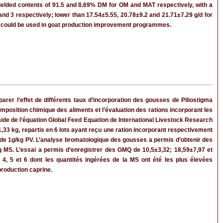
yielded contents of 91.5 and 8.69% DM for OM and MAT respectively, with a
 and 3 respectively; lower than 17.54±5.55, 20.78±9.2 and 21.71±7.29 g/d for
ts could be used in goat production improvement programmes.
arer l’effet de différents taux d’incorporation des gousses de Piliostigma
omposition chimique des aliments et l’évaluation des rations incorporant les
aide de l’équation Global Feed Equation de International Livestock Research
 1,33 kg, repartis en 6 lots ayant reçu une ration incorporant respectivement
se de 1g/kg PV. L’analyse bromatologique des gousses a permis d’obtenir des
g MS. L’essai a permis d’enregistrer des GMQ de 10,5±3,32; 18,59±7,97 et
s 4, 5 et 6 dont les quantités ingérées de la MS ont été les plus élevées
production caprine.