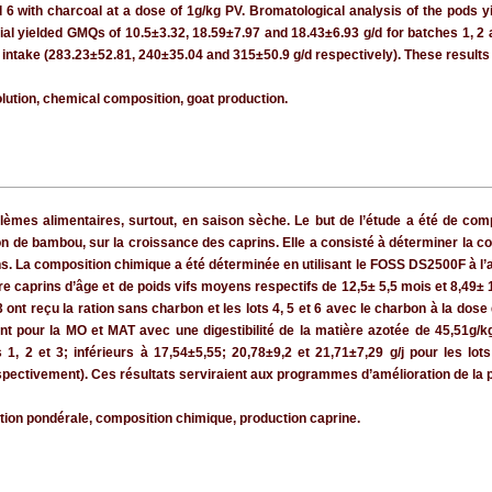
d 6 with charcoal at a dose of 1g/kg PV. Bromatological analysis of the pods 
trial yielded GMQs of 10.5±3.32, 18.59±7.97 and 18.43±6.93 g/d for batches 1, 2
M intake (283.23±52.81, 240±35.04 and 315±50.9 g/d respectively). These resul
lution, chemical composition, goat production.
lèmes alimentaires, surtout, en saison sèche. Le but de l’étude a été de comp
bon de bambou, sur la croissance des caprins. Elle a consisté à déterminer la c
s. La composition chimique a été déterminée en utilisant le FOSS DS2500F à l’
atre caprins d’âge et de poids vifs moyens respectifs de 12,5± 5,5 mois et 8,49±
 ont reçu la ration sans charbon et les lots 4, 5 et 6 avec le charbon à la do
t pour la MO et MAT avec une digestibilité de la matière azotée de 45,51g/k
 1, 2 et 3; inférieurs à 17,54±5,55; 20,78±9,2 et 21,71±7,29 g/j pour les lot
spectivement). Ces résultats serviraient aux programmes d’amélioration de la 
tion pondérale, composition chimique, production caprine.