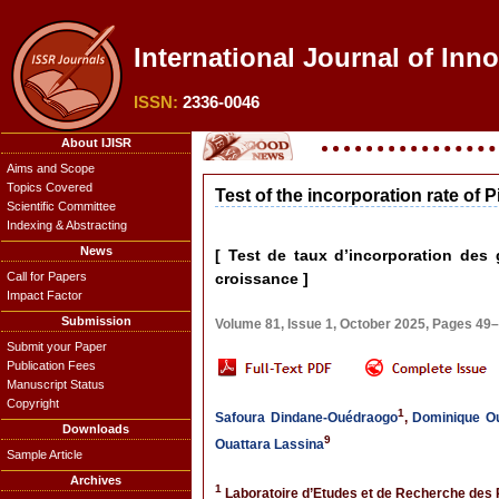
International Journal of Inn
ISSN:
2336-0046
About IJISR
Aims and Scope
Topics Covered
Test of the incorporation rate of
Scientific Committee
Indexing & Abstracting
News
[ Test de taux d’incorporation des
Call for Papers
croissance ]
Impact Factor
Submission
Volume 81, Issue 1, October 2025, Pages 49
Submit your Paper
Publication Fees
Manuscript Status
Copyright
1
Safoura Dindane-Ouédraogo
,
Dominique O
Downloads
9
Ouattara Lassina
Sample Article
Archives
1
Laboratoire d’Etudes et de Recherche des 