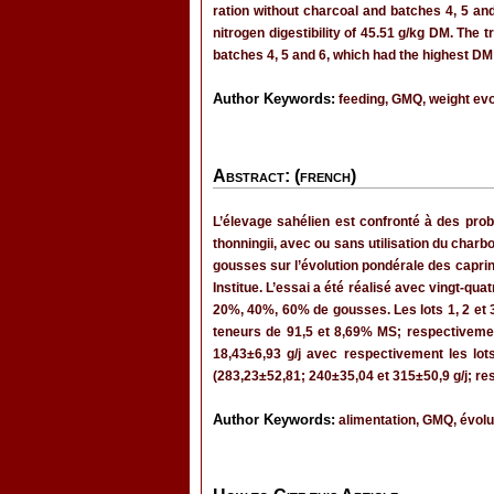
ration without charcoal and batches 4, 5 an
nitrogen digestibility of 45.51 g/kg DM. The 
batches 4, 5 and 6, which had the highest D
Author Keywords:
feeding, GMQ, weight evo
Abstract: (french)
L’élevage sahélien est confronté à des prob
thonningii, avec ou sans utilisation du char
gousses sur l’évolution pondérale des caprin
Institue. L’essai a été réalisé avec vingt-qu
20%, 40%, 60% de gousses. Les lots 1, 2 et 3
teneurs de 91,5 et 8,69% MS; respectivemen
18,43±6,93 g/j avec respectivement les lots
(283,23±52,81; 240±35,04 et 315±50,9 g/j; re
Author Keywords:
alimentation, GMQ, évolu