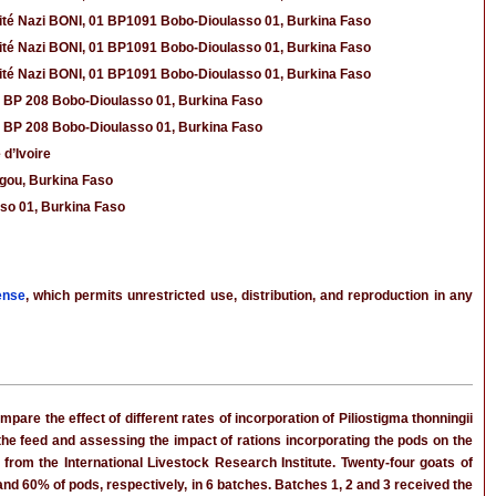
ité Nazi BONI, 01 BP1091 Bobo-Dioulasso 01, Burkina Faso
ité Nazi BONI, 01 BP1091 Bobo-Dioulasso 01, Burkina Faso
ité Nazi BONI, 01 BP1091 Bobo-Dioulasso 01, Burkina Faso
01 BP 208 Bobo-Dioulasso 01, Burkina Faso
01 BP 208 Bobo-Dioulasso 01, Burkina Faso
d’Ivoire
ugou, Burkina Faso
so 01, Burkina Faso
ense
, which permits unrestricted use, distribution, and reproduction in any
are the effect of different rates of incorporation of Piliostigma thonningii
the feed and assessing the impact of rations incorporating the pods on the
rom the International Livestock Research Institute. Twenty-four goats of
and 60% of pods, respectively, in 6 batches. Batches 1, 2 and 3 received the