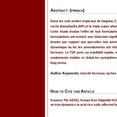
Abstract: (french)
Dans les sols acides tropicaux de Gagnoa, Cô
roche phosphatée (RP) et le triple super phos
Cette étude évalue l’effet de huit formulat
formulations ont montré une réduction signi
brunes par rapport aux parcelles non amendé
dynamique du fer, les amendements ont réduit
ferreuse. Le TSP, avec sa solubilité rapide,
rendements stables et réduit les symptômes 
long terme.
Author Keywords:
toxicité ferreuse, taches
How to Cite this Article
Kouassi Pla ADOU, Konan-Kan Hippolith K
on iron dynamics in acid rice soils affected by