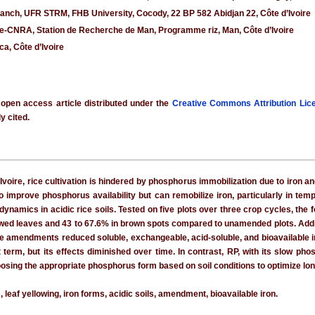
ranch, UFR STRM, FHB University, Cocody, 22 BP 582 Abidjan 22, Côte d’Ivoire
-CNRA, Station de Recherche de Man, Programme riz, Man, Côte d’Ivoire
a, Côte d’Ivoire
 open access article distributed under the
Creative Commons Attribution Lic
y cited.
 d’Ivoire, rice cultivation is hindered by phosphorus immobilization due to i
 improve phosphorus availability but can remobilize iron, particularly in tempo
amics in acidic rice soils. Tested on five plots over three crop cycles, the 
wed leaves and 43 to 67.6% in brown spots compared to unamended plots. Addition
he amendments reduced soluble, exchangeable, acid-soluble, and bioavailable iron
ort term, but its effects diminished over time. In contrast, RP, with its slow 
oosing the appropriate phosphorus form based on soil conditions to optimize long
, leaf yellowing, iron forms, acidic soils, amendment, bioavailable iron.