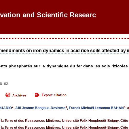
ovation and Scientific Research
endments on iron dynamics in acid rice soils affected by iro
ts phosphatés sur la dynamique du fer dans les sols rizicoles a
48–62
2
3
4
KOUADIO
,
Affi Jeanne Bongoua-Devisme
,
Franck Michaël Lemonou BAHAN
, 
la Terre et des Ressources Minières, Université Felix Houphouët-Boigny, Côte 
la Terre et des Ressources Minières, Université Felix Houphouët-Boigny, Côte 