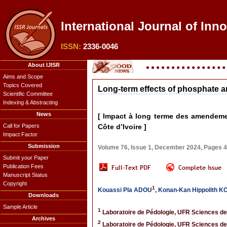
International Journal of Inn
ISSN:
2336-0046
About IJISR
Aims and Scope
Topics Covered
Long-term effects of phosphate am
Scientific Committee
Indexing & Abstracting
News
[ Impact à long terme des amendemen
Call for Papers
Côte d’Ivoire ]
Impact Factor
Submission
Volume 76, Issue 1, December 2024, Pages 
Submit your Paper
Publication Fees
Manuscript Status
Copyright
1
Kouassi Pla ADOU
,
Konan-Kan Hippolith 
Downloads
Sample Article
1
Laboratoire de Pédologie, UFR Sciences de 
Archives
2
Laboratoire de Pédologie, UFR Sciences de 