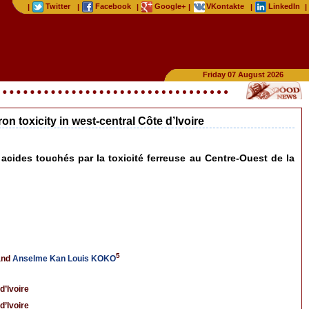
Twitter
Facebook
Google+
VKontakte
LinkedIn
|
|
|
|
|
|
Friday 07 August 2026
n toxicity in west-central Côte d’Ivoire
cides touchés par la toxicité ferreuse au Centre-Ouest de la
5
and
Anselme Kan Louis KOKO
d’Ivoire
d’Ivoire