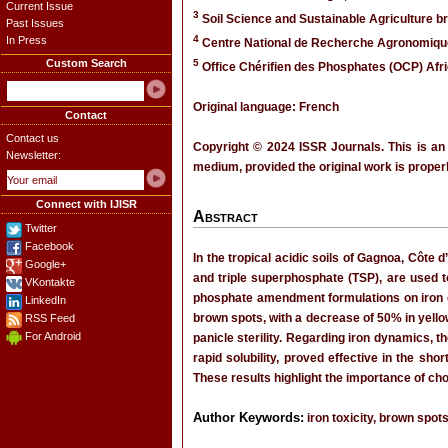
Current Issue
3
Soil Science and Sustainable Agriculture b
Past Issues
4
In Press
Centre National de Recherche Agronomique
Custom Search
5
Office Chérifien des Phosphates (OCP) Afric
Original language: French
Contact
Contact us
Copyright © 2024 ISSR Journals. This is an
Newsletter:
medium, provided the original work is properl
Connect with IJISR
Abstract
Twitter
Facebook
In the tropical acidic soils of Gagnoa, Côte
Google+
and triple superphosphate (TSP), are used to
VKontakte
phosphate amendment formulations on iron dyn
LinkedIn
brown spots, with a decrease of 50% in yello
RSS Feed
For Android
panicle sterility. Regarding iron dynamics, t
rapid solubility, proved effective in the sh
These results highlight the importance of ch
Author Keywords:
iron toxicity, brown spots