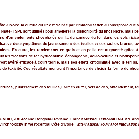
te d’Ivoire, la culture du riz est freinée par l’immobilisation du phosphore 
phate (TSP), sont utilisés pour améliorer la disponibilité du phosphore, mais pe
ions d’amendements phosphatés sur la dynamique du fer dans les sols rizicol
ficative des symptômes de jaunissement des feuilles et des taches brunes, av
es. En outre, les rendements en grain et en paille ont augmenté grâce à une
 les fractions de fer hydrosoluble, échangeable, acido-soluble et biodisponib
 s’est avéré efficace à court terme, mais ses effets ont diminué avec le temps
de toxicité. Ces résultats montrent l’importance de choisir la forme de phosp
 brunes, jaunissement des feuilles, Formes du fer, sols acides, amendement, fer
OUADIO, Affi Jeanne Bongoua-Devisme, Franck Michaël Lemonou BAHAN, and
 iron toxicity in west-central Côte d’Ivoire,”
International Journal of Innovation