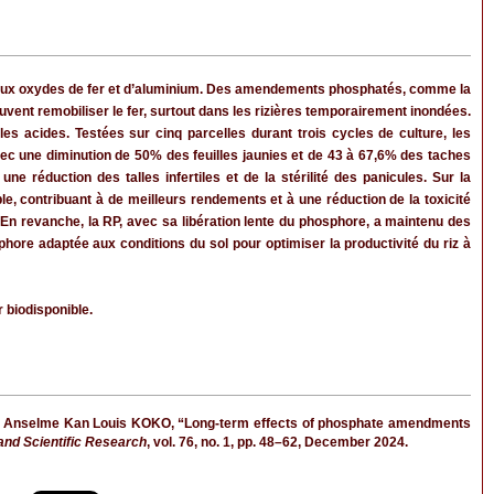
due aux oxydes de fer et d’aluminium. Des amendements phosphatés, comme la
uvent remobiliser le fer, surtout dans les rizières temporairement inondées.
es acides. Testées sur cinq parcelles durant trois cycles de culture, les
ec une diminution de 50% des feuilles jaunies et de 43 à 67,6% des taches
 réduction des talles infertiles et de la stérilité des panicules. Sur la
le, contribuant à de meilleurs rendements et à une réduction de la toxicité
. En revanche, la RP, avec sa libération lente du phosphore, a maintenu des
hore adaptée aux conditions du sol pour optimiser la productivité du riz à
 biodisponible.
 Anselme Kan Louis KOKO, “Long-term effects of phosphate amendments
 and Scientific Research
, vol. 76, no. 1, pp. 48–62, December 2024.