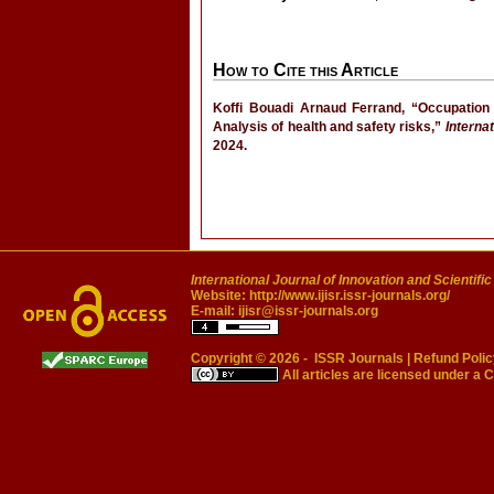
How to Cite this Article
Koffi Bouadi Arnaud Ferrand, “Occupation o
Analysis of health and safety risks,”
Interna
2024.
International Journal of Innovation and Scientifi
Website:
http://www.ijisr.issr-journals.org/
E-mail:
ijisr@issr-journals.org
Copyright © 2026 -
ISSR Journals
|
Refund Polic
All articles are licensed under a
C