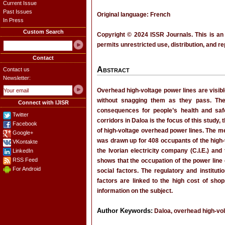
Current Issue
Past Issues
Original language: French
In Press
Custom Search
Copyright © 2024 ISSR Journals. This is an
permits unrestricted use, distribution, and r
Contact
Abstract
Contact us
Newsletter:
Overhead high-voltage power lines are visibl
without snagging them as they pass. The 
Connect with IJISR
consequences for people’s health and saf
Twitter
corridors in Daloa is the focus of this study,
Facebook
of high-voltage overhead power lines. The 
Google+
was drawn up for 408 occupants of the high-
VKontakte
the Ivorian electricity company (C.I.E.) an
LinkedIn
RSS Feed
shows that the occupation of the power line 
For Android
social factors. The regulatory and institut
factors are linked to the high cost of shop
information on the subject.
Author Keywords:
Daloa, overhead high-volta