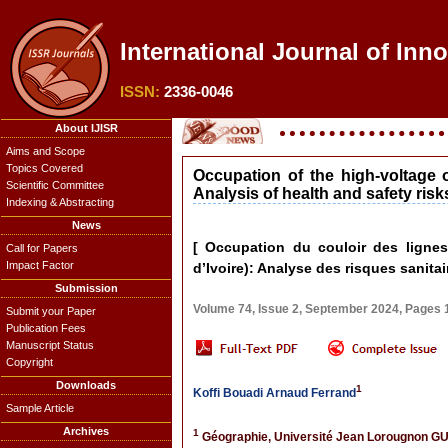
International Journal of Inno
ISSN:
2336-0046
About IJISR
Aims and Scope
Topics Covered
Occupation of the high-voltage o
Scientific Committee
Analysis of health and safety risk
Indexing & Abstracting
News
[ Occupation du couloir des lignes
Call for Papers
Impact Factor
d’Ivoire): Analyse des risques sanitair
Submission
Volume 74, Issue 2, September 2024, Pages
Submit your Paper
Publication Fees
Manuscript Status
Copyright
Downloads
1
Koffi Bouadi Arnaud Ferrand
Sample Article
Archives
1
Géographie, Université Jean Lorougnon GUE