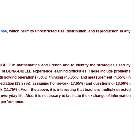
ense
, which permits unrestricted use, distribution, and reproduction in any
DIBELE in mathematics and French and to identify the strategies used by
ts of BENA-DIBELE experience learning difficulties. These include problems
with solving operations (50%), thinking (45.35%) and measurement (4.65%) in
mediation (13.87%), assigning homework (17.65%) and questioning (13.66%),
11.75%). From the above, it is interesting that teachers multiply directed
veryday life. Also, it is necessary to facilitate the exchange of information
s performance.