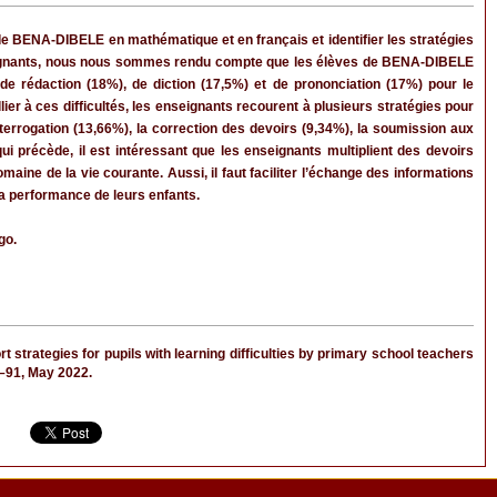
 de BENA-DIBELE en mathématique et en français et identifier les stratégies
enseignants, nous nous sommes rendu compte que les élèves de BENA-DIBELE
 de rédaction (18%), de diction (17,5%) et de prononciation (17%) pour le
er à ces difficultés, les enseignants recourent à plusieurs stratégies pour
nterrogation (13,66%), la correction des devoirs (9,34%), la soumission aux
ui précède, il est intéressant que les enseignants multiplient des devoirs
maine de la vie courante. Aussi, il faut faciliter l’échange des informations
la performance de leurs enfants.
go.
ategies for pupils with learning difficulties by primary school teachers
86–91, May 2022.