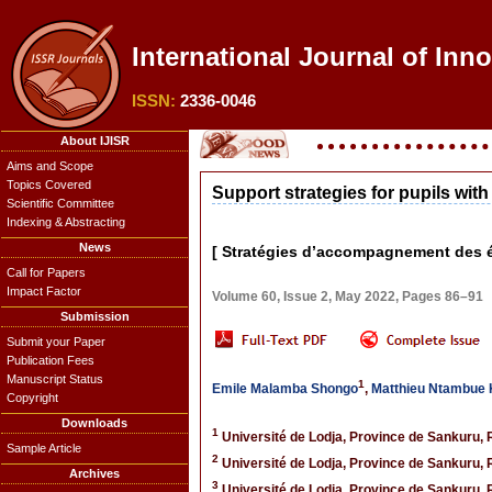
International Journal of Inno
ISSN:
2336-0046
About IJISR
Aims and Scope
Topics Covered
Support strategies for pupils wit
Scientific Committee
Indexing & Abstracting
News
[ Stratégies d’accompagnement des él
Call for Papers
Impact Factor
Volume 60, Issue 2, May 2022, Pages 86–91
Submission
Submit your Paper
Publication Fees
Manuscript Status
1
Emile Malamba Shongo
,
Matthieu Ntambue
Copyright
Downloads
1
Université de Lodja, Province de Sankuru,
Sample Article
2
Université de Lodja, Province de Sankuru,
Archives
3
Université de Lodja, Province de Sankuru,