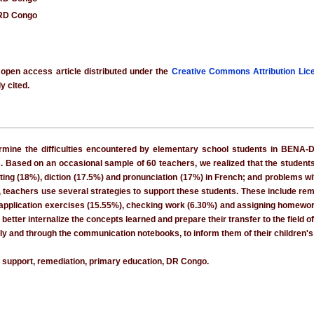
 RD Congo
 open access article distributed under the
Creative Commons Attribution Lic
y cited.
ermine the difficulties encountered by elementary school students in BENA-
es. Based on an occasional sample of 60 teachers, we realized that the studen
iting (18%), diction (17.5%) and pronunciation (17%) in French; and problems 
, teachers use several strategies to support these students. These include re
pplication exercises (15.55%), checking work (6.30%) and assigning homework (
ter internalize the concepts learned and prepare their transfer to the field of e
ly and through the communication notebooks, to inform them of their children'
pil support, remediation, primary education, DR Congo.