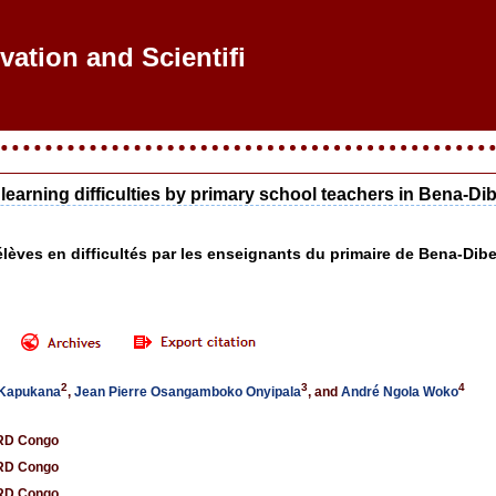
vation and Scientific R
h learning difficulties by primary school teachers in Bena-D
èves en difficultés par les enseignants du primaire de Bena-Dibe
2
3
4
 Kapukana
,
Jean Pierre Osangamboko Onyipala
, and
André Ngola Woko
 RD Congo
 RD Congo
 RD Congo