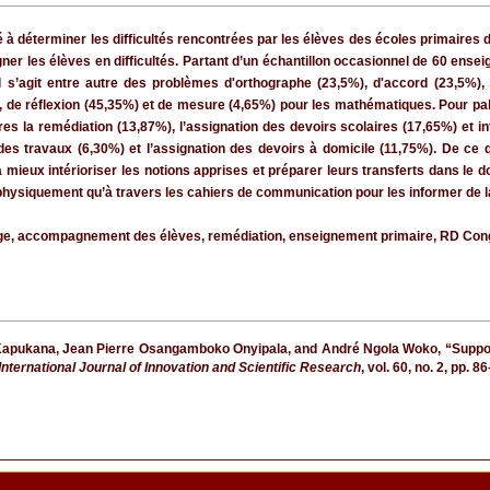
 à déterminer les difficultés rencontrées par les élèves des écoles primaires
gner les élèves en difficultés. Partant d’un échantillon occasionnel de 60 
Il s’agit entre autre des problèmes d'orthographe (23,5%), d'accord (23,5%),
, de réflexion (45,35%) et de mesure (4,65%) pour les mathématiques. Pour palli
res la remédiation (13,87%), l’assignation des devoirs scolaires (17,65%) et i
des travaux (6,30%) et l’assignation des devoirs à domicile (11,75%). De ce q
à mieux intérioriser les notions apprises et préparer leurs transferts dans le do
n physiquement qu’à travers les cahiers de communication pour les informer de 
sage, accompagnement des élèves, remédiation, enseignement primaire, RD Con
ukana, Jean Pierre Osangamboko Onyipala, and André Ngola Woko, “Support str
International Journal of Innovation and Scientific Research
, vol. 60, no. 2, pp. 