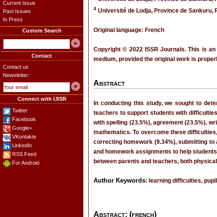
Current Issue
4
Université de Lodja, Province de Sankuru,
Past Issues
In Press
Original language: French
Custom Search
Copyright © 2022 ISSR Journals. This is an
Contact
medium, provided the original work is properl
Contact us
Newsletter:
Abstract
Connect with IJISR
In conducting this study, we sought to det
Twitter
teachers to support students with difficulti
Facebook
with spelling (23.5%), agreement (23.5%), wr
Google+
mathematics. To overcome these difficulties
VKontakte
correcting homework (9.34%), submitting to a
LinkedIn
and homework assignments to help students bet
RSS Feed
between parents and teachers, both physical
For Android
Author Keywords:
learning difficulties, pu
Abstract: (french)