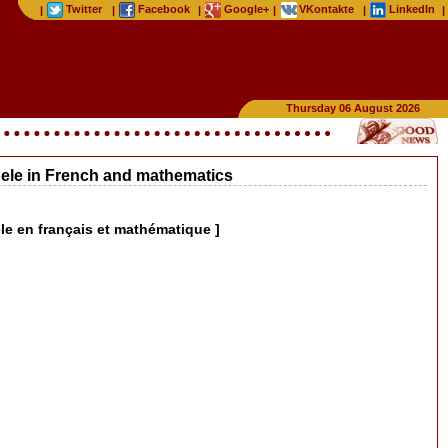
Twitter
Facebook
Google+
VKontakte
LinkedIn
|
|
|
|
|
|
Thursday 06 August 2026
ibele in French and mathematics
le en français et mathématique ]