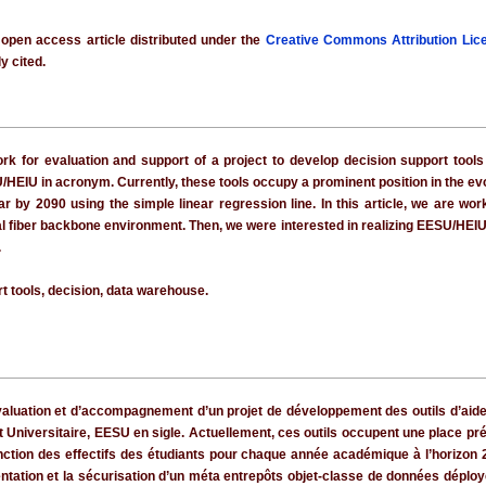
 open access article distributed under the
Creative Commons Attribution Lic
y cited.
rk for evaluation and support of a project to develop decision support too
U/HEIU in acronym. Currently, these tools occupy a prominent position in the e
 by 2090 using the simple linear regression line. In this article, we are wo
al fiber backbone environment. Then, we were interested in realizing EESU/HEI
.
t tools, decision, data warehouse.
évaluation et d’accompagnement d’un projet de développement des outils d’aide
niversitaire, EESU en sigle. Actuellement, ces outils occupent une place prép
nction des effectifs des étudiants pour chaque année académique à l’horizon 2
mentation et la sécurisation d’un méta entrepôts objet-classe de données dépl