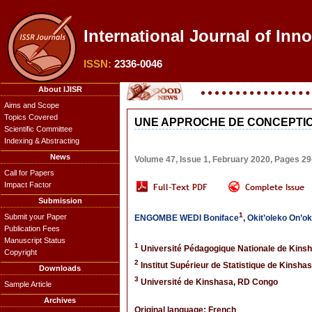
International Journal of Inn
ISSN:
2336-0046
About IJISR
Aims and Scope
Topics Covered
UNE APPROCHE DE CONCEPTIO
Scientific Committee
Indexing & Abstracting
News
Volume 47, Issue 1, February 2020, Pages 2
Call for Papers
Impact Factor
Submission
1
Submit your Paper
ENGOMBE WEDI Boniface
,
Okit’oleko On’
Publication Fees
Manuscript Status
1
Université Pédagogique Nationale de Kins
Copyright
2
Institut Supérieur de Statistique de Kinsh
Downloads
3
Université de Kinshasa, RD Congo
Sample Article
Archives
Original language: French