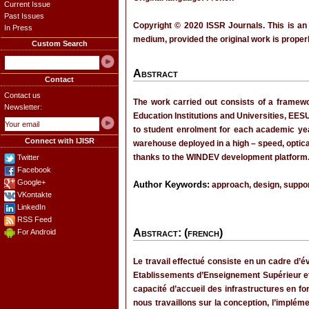
Current Issue
Past Issues
Copyright © 2020 ISSR Journals. This is an
In Press
medium, provided the original work is properl
Custom Search
Abstract
Contact
Contact us
The work carried out consists of a framewo
Newsletter:
Education Institutions and Universities, EES
to student enrolment for each academic year
Connect with IJISR
warehouse deployed in a high – speed, optic
thanks to the WINDEV development platform
Twitter
Facebook
Google+
Author Keywords:
approach, design, suppor
VKontakte
LinkedIn
RSS Feed
Abstract: (french)
For Android
Le travail effectué consiste en un cadre d’
Etablissements d’Enseignement Supérieur et U
capacité d’accueil des infrastructures en fo
nous travaillons sur la conception, l’implé