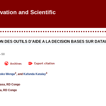
ovation and Scientific Res
N DES OUTILS D’AIDE A LA DECISION BASES SUR DA
9–50
2
3
okoko Wenga
, and
Kafunda Katalay
hasa, RD Congo
asa, RD Congo