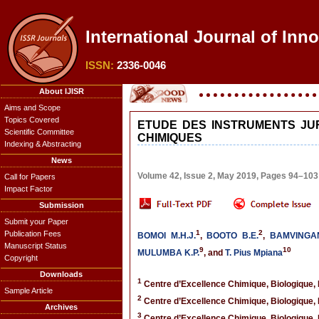
International Journal of Inn
ISSN:
2336-0046
About IJISR
Aims and Scope
Topics Covered
ETUDE DES INSTRUMENTS JU
Scientific Committee
CHIMIQUES
Indexing & Abstracting
News
Volume 42, Issue 2, May 2019, Pages 94–103
Call for Papers
Impact Factor
Submission
Submit your Paper
1
2
Publication Fees
BOMOI M.H.J.
,
BOOTO B.E.
,
BAMVINGAN
Manuscript Status
9
10
MULUMBA K.P.
, and
T. Pius Mpiana
Copyright
Downloads
1
Centre d’Excellence Chimique, Biologique,
Sample Article
2
Centre d’Excellence Chimique, Biologique,
Archives
3
Centre d’Excellence Chimique, Biologique,