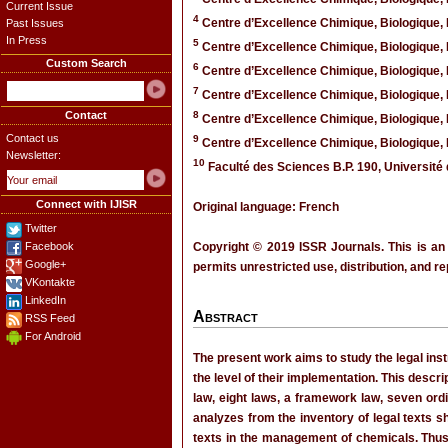
Current Issue
4
Centre d’Excellence Chimique, Biologique,
Past Issues
In Press
5
Centre d’Excellence Chimique, Biologique,
Custom Search
6
Centre d’Excellence Chimique, Biologique,
7
Centre d’Excellence Chimique, Biologique,
Contact
8
Centre d’Excellence Chimique, Biologique,
Contact us
9
Centre d’Excellence Chimique, Biologique,
Newsletter:
10
Faculté des Sciences B.P. 190, Université
Connect with IJISR
Original language: French
Twitter
Facebook
Copyright © 2019 ISSR Journals. This is an
Google+
permits unrestricted use, distribution, and r
VKontakte
LinkedIn
Abstract
RSS Feed
For Android
The present work aims to study the legal i
the level of their implementation. This descri
law, eight laws, a framework law, seven ord
analyzes from the inventory of legal texts s
texts in the management of chemicals. Thus,