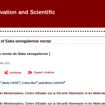
ovation and Scientific Res
n of Saba senegalensis nectar
du nectar de Saba senegalensis ]
240–251
2
3
4
5
,
Mady CISSE
,
Codou Mar
, and
Mama SAKHO
és Membranaires, Centre d’Etudes sur la Sécurité Alimentaire et les Molécule
és Membranaires, Centre d’Etudes sur la Sécurité Alimentaire et les Molécule