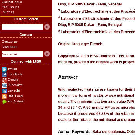
Current Issue
Diop, B.P 5085 Dakar - Fann, Senegal
Past Issues
3
Laboratoire d’Electrochimie et des Procéd
In Press
4
Laboratoire d’Electrochimie et des Procéd
Custom Search
Diop, B.P 5085 Dakar - Fann, Senegal
5
Laboratoire d’Electrochimie et des Procéd
Contact
Contact us
Original language: French
Newsletter:
Copyright © 2018 ISSR Journals. This is an
Connect with IJISR
medium, provided the original work is properl
Twitter
Facebook
Abstract
Google+
VKontakte
Wild neglected fruits as are known for their
LinkedIn
more in the form of nectar whose nutritional 
RSS Feed
For Android
quality.The minimum pasteurizing value (VP) i
30 and 37 ° C. A 50-minute VP gives microbiolo
because it preserves 63.38% of the vitamin C
scale better retains the nutritional and organ
Author Keywords:
Saba senegalensis, Optimi