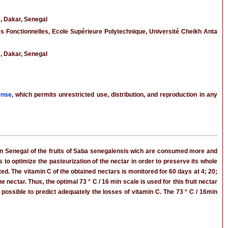
, Dakar, Senegal
s Fonctionnelles, Ecole Supérieure Polytechnique, Université Cheikh Anta
, Dakar, Senegal
ense
, which permits unrestricted use, distribution, and reproduction in any
ase in Senegal of the fruits of Saba senegalensis wich are consumed more and
 to optimize the pasteurization of the nectar in order to preserve its whole
ed. The vitamin C of the obtained nectars is monitored for 60 days at 4; 20;
e nectar. Thus, the optimal 73 ° C / 16 min scale is used for this fruit nectar
possible to predict adequately the losses of vitamin C. The 73 ° C / 16min