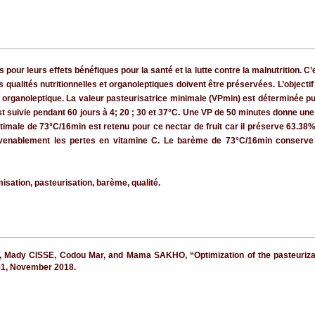
 pour leurs effets bénéfiques pour la santé et la lutte contre la malnutrition.
 qualités nutritionnelles et organoleptiques doivent être préservées. L’objectif
 et organoleptique. La valeur pasteurisatrice minimale (VPmin) est déterminée p
t suivie pendant 60 jours à 4; 20 ; 30 et 37°C. Une VP de 50 minutes donne une
ptimale de 73°C/16min est retenu pour ce nectar de fruit car il préserve 63.38% 
venablement les pertes en vitamine C. Le barème de 73°C/16min conserve m
sation, pasteurisation, barème, qualité.
 Mady CISSE, Codou Mar, and Mama SAKHO, “Optimization of the pasteurizat
–251, November 2018.