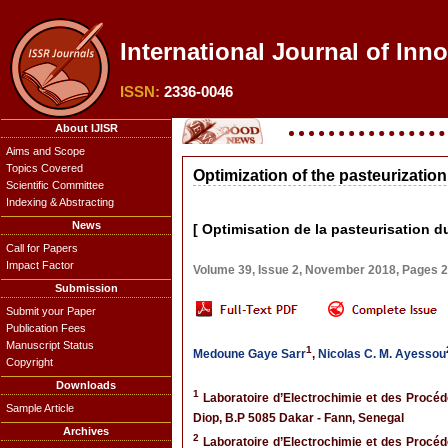
International Journal of Inn
ISSN:
2336-0046
About IJISR
Aims and Scope
Topics Covered
Optimization of the pasteurizatio
Scientific Committee
Indexing & Abstracting
News
[ Optimisation de la pasteurisation 
Call for Papers
Impact Factor
Volume 39, Issue 2, November 2018, Pages 
Submission
Submit your Paper
Publication Fees
Manuscript Status
1
Medoune Gaye Sarr
,
Nicolas C. M. Ayessou
Copyright
Downloads
1
Laboratoire d’Electrochimie et des Procéd
Sample Article
Diop, B.P 5085 Dakar - Fann, Senegal
Archives
2
Laboratoire d’Electrochimie et des Procéd