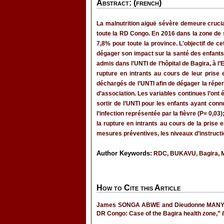
Abstract: (french)
La malnutrition aiguë sévère demeure crucia
toute la RD Congo. En 2016 dans la zone de s
7,8% pour toute la province. L'objectif de c
dégager son impact sur la santé des enfants 
admis dans l’UNTI de l’hôpital de Bagira, à l
rupture en intrants au cours de leur prise e
déchargés de l’UNTI afin de dégager la réper
d’association. Les variables continues l’ont é
sortir de l’UNTI pour les enfants ayant conn
l’infection représentée par la fièvre (P= 0,03
la rupture en intrants au cours de la prise 
mesures préventives, les niveaux d’instructi
Author Keywords:
RDC, BUKAVU, Bagira, Ma
How to Cite this Article
James SONGA ABWE and Dieudonne MANYUMBA W
DR Congo: Case of the Bagira health zone,”