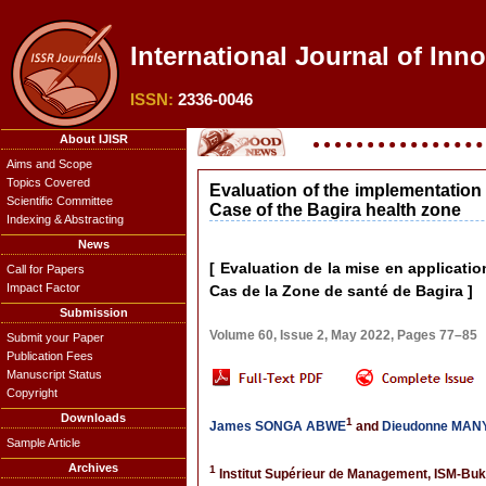
International Journal of Inn
ISSN:
2336-0046
About IJISR
Aims and Scope
Topics Covered
Evaluation of the implementation
Scientific Committee
Case of the Bagira health zone
Indexing & Abstracting
News
[ Evaluation de la mise en applicati
Call for Papers
Impact Factor
Cas de la Zone de santé de Bagira ]
Submission
Volume 60, Issue 2, May 2022, Pages 77–85
Submit your Paper
Publication Fees
Manuscript Status
Copyright
Downloads
1
James SONGA ABWE
and
Dieudonne MA
Sample Article
Archives
1
Institut Supérieur de Management, ISM-Bu