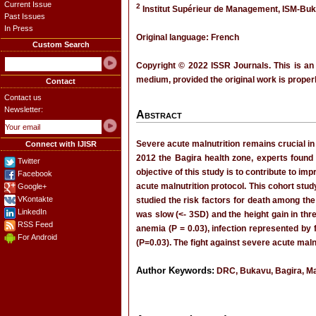
Current Issue
2
Institut Supérieur de Management, ISM-Bu
Past Issues
In Press
Original language: French
Custom Search
Copyright © 2022 ISSR Journals. This is an
medium, provided the original work is properl
Contact
Contact us
Newsletter:
Abstract
Severe acute malnutrition remains crucial in 
Connect with IJISR
2012 the Bagira health zone, experts found 
Twitter
objective of this study is to contribute to i
Facebook
acute malnutrition protocol. This cohort stu
Google+
VKontakte
studied the risk factors for death among th
LinkedIn
was slow (<- 3SD) and the height gain in thr
RSS Feed
anemia (P = 0.03), infection represented by 
For Android
(P=0.03). The fight against severe acute maln
Author Keywords:
DRC, Bukavu, Bagira, Mal