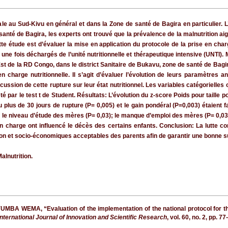
le au Sud-Kivu en général et dans la Zone de santé de Bagira en particulier
anté de Bagira, les experts ont trouvé que la prévalence de la malnutrition aig
ette étude est d’évaluer la mise en application du protocole de la prise en cha
une fois déchargés de l’unité nutritionnelle et thérapeutique intensive (UNTI).
’Est de la RD Congo, dans le district Sanitaire de Bukavu, zone de santé de Bagi
n charge nutritionnelle. Il s’agit d’évaluer l’évolution de leurs paramètres 
cussion de cette rupture sur leur état nutritionnel. Les variables catégorielle
té par le test t de Student. Résultats: L’évolution du z-score Poids pour taille po
u plus de 30 jours de rupture (P= 0,005) et le gain pondéral (P=0,003) étaien
); le niveau d’étude des mères (P= 0,03); le manque d’emploi des mères (P= 0,03)
en charge ont influencé le décès des certains enfants. Conclusion: La lutte con
on et socio-économiques acceptables des parents afin de garantir une bonne sur
lnutrition.
EMA, “Evaluation of the implementation of the national protocol for the 
International Journal of Innovation and Scientific Research
, vol. 60, no. 2, pp. 