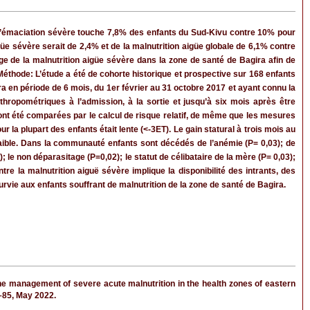
. L’émaciation sévère touche 7,8% des enfants du Sud-Kivu contre 10% pour
üe sévère serait de 2,4% et de la malnutrition aigüe globale de 6,1% contre
rge de la malnutrition aigüe sévère dans la zone de santé de Bagira afin de
 Méthode: L’étude a été de cohorte historique et prospective sur 168 enfants
ra en période de 6 mois, du 1er février au 31 octobre 2017 et ayant connu la
anthropométriques à l’admission, à la sortie et jusqu’à six mois après être
s ont été comparées par le calcul de risque relatif, de même que les mesures
ur la plupart des enfants était lente (<-3ET). Le gain statural à trois mois au
t faible. Dans la communauté enfants sont décédés de l’anémie (P= 0,03); de
; le non déparasitage (P=0,02); le statut de célibataire de la mère (P= 0,03);
tre la malnutrition aiguë sévère implique la disponibilité des intrants, des
vie aux enfants souffrant de malnutrition de la zone de santé de Bagira.
management of severe acute malnutrition in the health zones of eastern
77–85, May 2022.