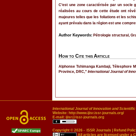
C’est une zone caractérisée par un socle 
réalisées au cours de cette étude ont révé
majeures telles que les foliations et les sch
ayant prévalu dans la région est une compr
Author Keywords:
Pétrologie structural, 
How to Cite this Article
Alphonse Tshimanga Kambaji, Télesphore Ma
Province, DRC,”
International Journal of Inn
International Journal of Innovation and Scientifi
Website:
http://www.ijisr.issr-journals.org/
E-mail:
ijisr@issr-journals.org
Copyright © 2026 -
ISSR Journals
|
Refund Polic
All articles are licensed under a
C