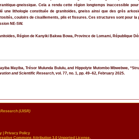
granitique-gneissique. Cela a rendu cette région longtemps inaccessible po
lé une lithologie constituée de granitoïdes, gneiss ainsi que des grès ark
istosités, couloirs de cisaillements, plis et fissures. Ces structures sont pour
ession NE-SW.
Granitoïdes, Région de Kanyiki Bakwa Bowa, Province de Lomami, République D
yiba Mayiba, Trésor Mulunda Bululu, and Hippolyte Mutombo Mbwebwe, “Struc
ovation and Scientific Research
, vol. 77, no. 1, pp. 49–62, February 2025.
c Research (IJISR)
y
|
Privacy Policy
reative Commons Attribution 3.0 Unported License.