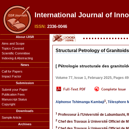
International Journal of Inno
ISSN:
2336-0046
About IJISR
Aims and Scope
Topics Covered
Structural Petrology of Granitoi
Scientific Committee
Indexing & Abstracting
News
[ Pétrologie structurale des granito
Call for Papers
Impact Factor
Volume 77, Issue 1, February 2025, Pages 4
Submission
Submit your Paper
Publication Fees
Manuscript Status
1
Alphonse Tshimanga Kambaji
,
Télesphore 
Copyright
Downloads
1
Professeur à l’Université de Lubumbashi,
Sample Article
2
Chef des Travaux à Université Officiel de 
Archives
3
Chef des Travaux à Université Officiel de 