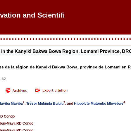
vation and Scientific R
ds in the Kanyiki Bakwa Bowa Region, Lomami Province, DR
ïdes de la région de Kanyiki Bakwa Bowa, province de Lomami en R
9–62
2
3
4
Mayiba Mayiba
,
Trésor Mulunda Bululu
, and
Hippolyte Mutombo Mbwebwe
 RD Congo
Mbuji-Mayi, RD Congo
Mbuji-Mayi, RD Congo