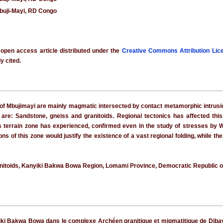
Mbuji-Mayi, RD Congo
 open access article distributed under the
Creative Commons Attribution Lic
y cited.
y of Mbujimayi are mainly magmatic intersected by contact metamorphic intrus
 are: Sandstone, gneiss and granitoids. Regional tectonics has affected this
 terrain zone has experienced, confirmed even in the study of stresses by WI
s of this zone would justify the existence of a vast regional folding, while th
anitoids, Kanyiki Bakwa Bowa Region, Lomami Province, Democratic Republic o
iki Bakwa Bowa dans le complexe Archéen granitique et migmatitique de Dibaya