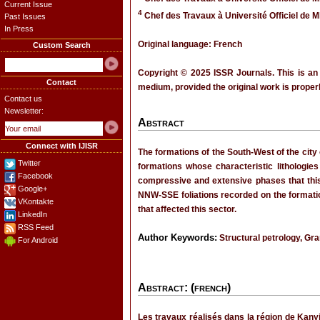
Current Issue
4
Chef des Travaux à Université Officiel de 
Past Issues
In Press
Original language: French
Custom Search
Copyright © 2025 ISSR Journals. This is an
Contact
medium, provided the original work is properl
Contact us
Newsletter:
Abstract
Connect with IJISR
The formations of the South-West of the cit
Twitter
formations whose characteristic lithologies
Facebook
compressive and extensive phases that this
Google+
NNW-SSE foliations recorded on the formation
VKontakte
that affected this sector.
LinkedIn
RSS Feed
Author Keywords:
Structural petrology, Gr
For Android
Abstract: (french)
Les travaux réalisés dans la région de Kany