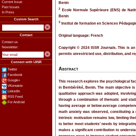
Current Issue
Benin
Past Issues
2
Ecole Normale Supérieure (ENS) de Natiti
In Press
Benin
Custom Search
3
Institut de formation en Sciences Pédagogiq
Contact
Original language: French
Contact us
Newsletter:
Copyright © 2024 ISSR Journals. This is an
permits unrestricted use, distribution, and r
Connect with IJISR
Abstract
Twitter
Facebook
Google+
This research explores the psychological fa
VKontakte
in Bembérèké, Benin. The main objective is 
LinkedIn
qualitative approach was adopted, involvin
RSS Feed
through a combination of thematic and stat
For Android
having average or below-average competence 
math anxiety was observed, constituting a 
intrinsic motivation remains low, limiting t
to better meet students’ needs by integrat
makes a significant contribution to underst