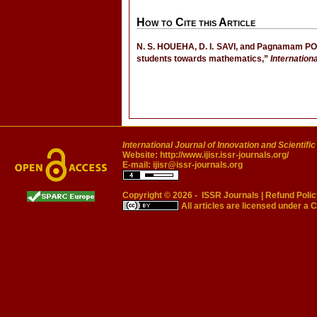
How to Cite this Article
N. S. HOUEHA, D. I. SAVI, and Pagnamam PO
students towards mathematics,”
Internation
International Journal of Innovation and Scientifi
Website:
http://www.ijisr.issr-journals.org/
E-mail:
ijisr@issr-journals.org
Copyright © 2026 -
ISSR Journals
|
Refund Polic
All articles are licensed under a
C