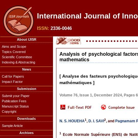
International Journal of Inno
ISSN:
2336-0046
About IJISR
Aims and Scope
Topics Covered
Analysis of psychological facto
Scientific Committee
mathematics
Indexing & Abstracting
News
[ Analyse des facteurs psychologiqu
Call for Papers
Impact Factor
mathématiques ]
Submission
Volume 76, Issue 1, December 2024, Pages 
Submit your Paper
Publication Fees
Manuscript Status
Copyright
Downloads
1
2
N. S. HOUEHA
,
D. I. SAVI
, and
Pagnamam 
Sample Article
Archives
1
Ecole Normale Supérieure (ENS) de Natiti