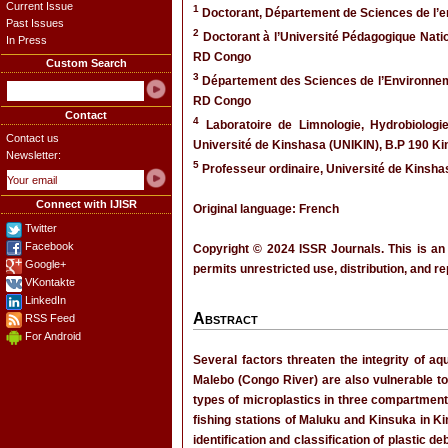
Current Issue
1
Doctorant, Département de Sciences de l’e
Past Issues
2
Doctorant à l’Université Pédagogique Nati
In Press
RD Congo
Custom Search
3
Département des Sciences de l’Environnemen
RD Congo
Contact
4
Laboratoire de Limnologie, Hydrobiologi
Contact us
Université de Kinshasa (UNIKIN), B.P 190 K
Newsletter:
5
Professeur ordinaire, Université de Kinsh
Connect with IJISR
Original language: French
Twitter
Facebook
Copyright © 2024 ISSR Journals. This is an
Google+
permits unrestricted use, distribution, and r
VKontakte
LinkedIn
Abstract
RSS Feed
For Android
Several factors threaten the integrity of 
Malebo (Congo River) are also vulnerable to 
types of microplastics in three compartments
fishing stations of Maluku and Kinsuka in K
identification and classification of plastic