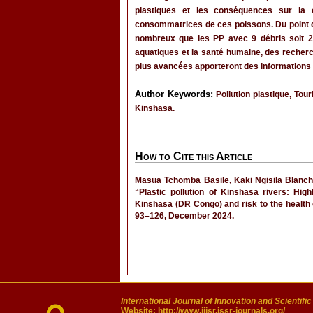
plastiques et les conséquences sur la c
consommatrices de ces poissons. Du point d
nombreux que les PP avec 9 débris soit 2
aquatiques et la santé humaine, des recherc
plus avancées apporteront des informations 
Author Keywords:
Pollution plastique, Tou
Kinshasa.
How to Cite this Article
Masua Tchomba Basile, Kaki Ngisila Blanc
“Plastic pollution of Kinshasa rivers: Hi
Kinshasa (DR Congo) and risk to the health 
93–126, December 2024.
International Journal of Innovation and Scientifi
Website:
http://www.ijisr.issr-journals.org/