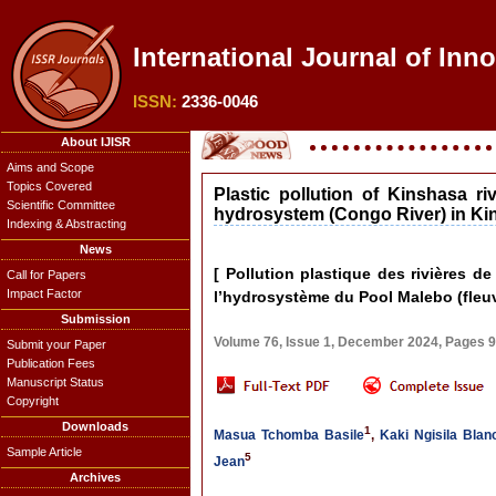
International Journal of Inno
ISSN:
2336-0046
About IJISR
Aims and Scope
Topics Covered
Plastic pollution of Kinshasa r
Scientific Committee
hydrosystem (Congo River) in Kin
Indexing & Abstracting
News
[ Pollution plastique des rivières 
Call for Papers
Impact Factor
l’hydrosystème du Pool Malebo (fleuv
Submission
Volume 76, Issue 1, December 2024, Pages 
Submit your Paper
Publication Fees
Manuscript Status
Copyright
Downloads
1
Masua Tchomba Basile
,
Kaki Ngisila Blan
Sample Article
5
Jean
Archives