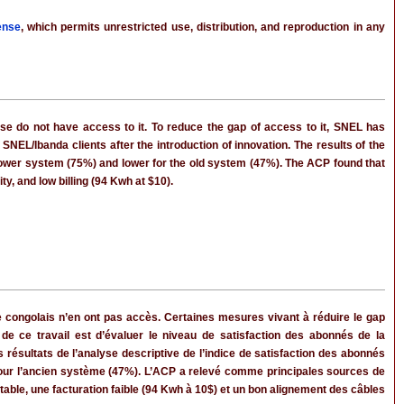
ense
, which permits unrestricted use, distribution, and reproduction in any
se do not have access to it. To reduce the gap of access to it, SNEL has
 SNEL/Ibanda clients after the introduction of innovation. The results of the
sh power system (75%) and lower for the old system (47%). The ACP found that
y, and low billing (94 Kwh at $10).
e congolais n’en ont pas accès. Certaines mesures vivant à réduire le gap
 de ce travail est d’évaluer le niveau de satisfaction des abonnés de la
résultats de l’analyse descriptive de l’indice de satisfaction des abonnés
pour l’ancien système (47%). L’ACP a relevé comme principales sources de
table, une facturation faible (94 Kwh à 10$) et un bon alignement des câbles