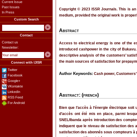
Current Issue
Past Issues
Copyright © 2023 ISSR Journals. This is an
In Press
medium, provided the original work is properl
Custom Search
Abstract
Contact
Contact us
Access to electrical energy is one of the 
Newsletter:
introduced cashpower in the city of Bukavu. T
descriptive analysis of the customers’ satisf
the main sources of satisfaction for prepayme
Connect with IJISR
Twitter
Author Keywords:
Cash power, Customers’ s
Facebook
Google+
VKontakte
LinkedIn
Abstract: (french)
RSS Feed
For Android
Bien que l’accès à l’énergie électrique soi
d’accès ont été mis en place, parmi lesque
SNEL/Ibanda après introduction des compteur
indiquent que le niveau de satisfaction de
satisfaction des abonnés sous compteurs à pré