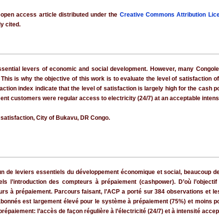
 open access article distributed under the
Creative Commons Attribution Lic
y cited.
essential levers of economic and social development. However, many Congole
his is why the objective of this work is to evaluate the level of satisfaction of
action index indicate that the level of satisfaction is largely high for the ca
nt customers were regular access to electricity (24/7) at an acceptable intensit
atisfaction, City of Bukavu, DR Congo.
t un de leviers essentiels du développement économique et social, beaucoup d
ls l’introduction des compteurs à prépaiement (cashpower). D’où l’objectif
s à prépaiement. Parcours faisant, l’ACP a porté sur 384 observations et les 
s abonnés est largement élevé pour le système à prépaiement (75%) et moins 
paiement: l’accès de façon régulière à l’électricité (24/7) et à intensité accep