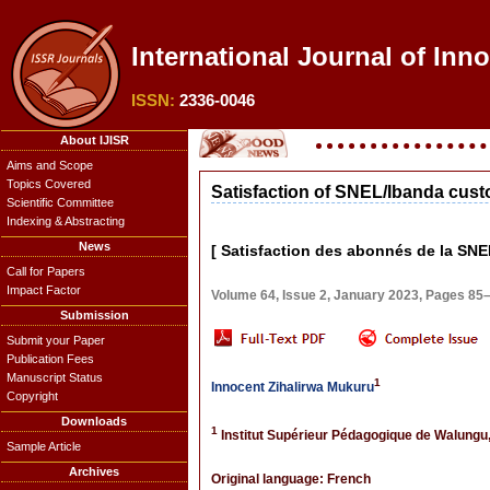
International Journal of Inn
ISSN:
2336-0046
About IJISR
Aims and Scope
Topics Covered
Satisfaction of SNEL/Ibanda cus
Scientific Committee
Indexing & Abstracting
News
[ Satisfaction des abonnés de la SN
Call for Papers
Impact Factor
Volume 64, Issue 2, January 2023, Pages 85
Submission
Submit your Paper
Publication Fees
Manuscript Status
1
Innocent Zihalirwa Mukuru
Copyright
Downloads
1
Institut Supérieur Pédagogique de Walungu
Sample Article
Archives
Original language: French