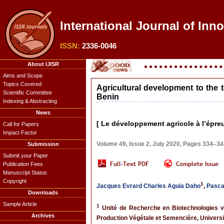
International Journal of Inn
ISSN:
2336-0046
About IJISR
Aims and Scope
Topics Covered
Agricultural development to the t
Scientific Committee
Benin
Indexing & Abstracting
News
[ Le développement agricole à l’épre
Call for Papers
Impact Factor
Volume 49, Issue 2, July 2020, Pages 334–3
Submission
Submit your Paper
Publication Fees
Manuscript Status
Copyright
1
Jacques Evrard Charles Aguia Daho
,
Pasca
Downloads
Sample Article
1
Unité de Recherche en Biotechnologies vé
Archives
Production Végétale et Semencière, Universi