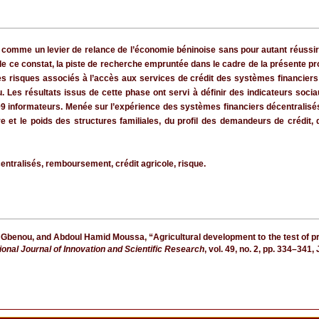
 comme un levier de relance de l’économie béninoise sans pour autant réussir 
 de ce constat, la piste de recherche empruntée dans le cadre de la présente pr
t les risques associés à l’accès aux services de crédit des systèmes financiers
inu. Les résultats issus de cette phase ont servi à définir des indicateurs soc
99 informateurs. Menée sur l’expérience des systèmes financiers décentralisés
 et le poids des structures familiales, du profil des demandeurs de crédit, d
ntralisés, remboursement, crédit agricole, risque.
enou, and Abdoul Hamid Moussa, “Agricultural development to the test of priva
tional Journal of Innovation and Scientific Research
, vol. 49, no. 2, pp. 334–341,