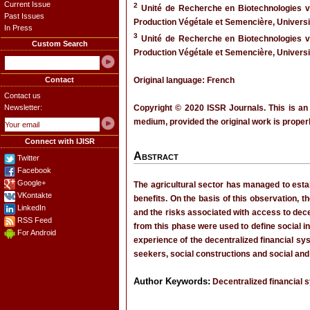
Current Issue
2
Unité de Recherche en Biotechnologies vé
Past Issues
Production Végétale et Semencière, Universi
In Press
3
Unité de Recherche en Biotechnologies vé
Custom Search
Production Végétale et Semencière, Universi
Contact
Original language: French
Contact us
Newsletter:
Copyright © 2020 ISSR Journals. This is an
medium, provided the original work is properl
Connect with IJISR
Abstract
Twitter
Facebook
Google+
The agricultural sector has managed to estab
VKontakte
benefits. On the basis of this observation, t
LinkedIn
and the risks associated with access to dece
RSS Feed
from this phase were used to define social i
For Android
experience of the decentralized financial sys
seekers, social constructions and social and 
Author Keywords:
Decentralized financial s