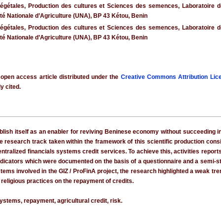
gétales, Production des cultures et Sciences des semences, Laboratoire des
té Nationale d’Agriculture (UNA), BP 43 Kétou, Benin
gétales, Production des cultures et Sciences des semences, Laboratoire des
té Nationale d’Agriculture (UNA), BP 43 Kétou, Benin
 open access article distributed under the
Creative Commons Attribution Lic
y cited.
lish itself as an enabler for reviving Beninese economy without succeeding in g
he research track taken within the framework of this scientific production consi
ntralized financials systems credit services. To achieve this, activities repo
ndicators which were documented on the basis of a questionnaire and a semi-st
tems involved in the GIZ / ProFinA project, the research highlighted a weak trend
religious practices on the repayment of credits.
ystems, repayment, agricultural credit, risk.