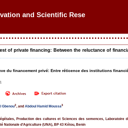
ovation and Scientific Researc
est of private financing: Between the reluctance of financi
uve du financement privé: Entre réticence des institutions financ
41
2
3
l Gbenou
, and
Abdoul Hamid Moussa
gétales, Production des cultures et Sciences des semences, Laboratoire des
té Nationale d’Agriculture (UNA), BP 43 Kétou, Benin