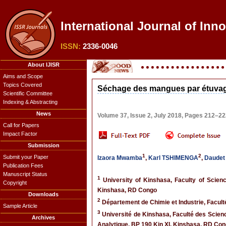
International Journal of Inn
ISSN:
2336-0046
About IJISR
Aims and Scope
Topics Covered
Séchage des mangues par étuvage
Scientific Committee
Indexing & Abstracting
News
Volume 37, Issue 2, July 2018, Pages 212–2
Call for Papers
Impact Factor
Submission
1
2
Submit your Paper
Izaora Mwamba
,
Karl TSHIMENGA
,
Daudet
Publication Fees
Manuscript Status
1
University of Kinshasa, Faculty of Scien
Copyright
Kinshasa, RD Congo
Downloads
2
Département de Chimie et Industrie, Facult
Sample Article
3
Université de Kinshasa, Faculté des Scienc
Archives
Analytique, BP 190 Kin XI, Kinshasa, RD Co