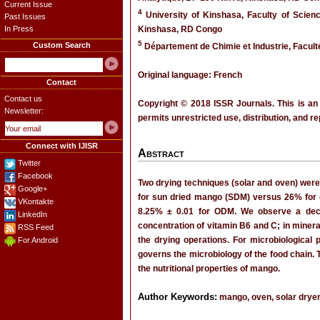
Current Issue
4
University of Kinshasa, Faculty of Scien
Past Issues
In Press
Kinshasa, RD Congo
5
Custom Search
Département de Chimie et Industrie, Facul
Original language: French
Contact
Contact us
Copyright © 2018 ISSR Journals. This is an
Newsletter:
permits unrestricted use, distribution, and r
Connect with IJISR
Abstract
Twitter
Facebook
Two drying techniques (solar and oven) were
Google+
for sun dried mango (SDM) versus 26% for 
VKontakte
8.25% ± 0.01 for ODM. We observe a dec
LinkedIn
concentration of vitamin B6 and C; in minera
RSS Feed
the drying operations. For microbiological
For Android
governs the microbiology of the food chain. 
the nutritional properties of mango.
Author Keywords:
mango, oven, solar dryer,