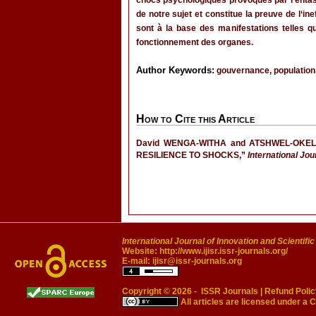
chocs psychologiques provoqués par l’entass
de notre sujet et constitue la preuve de l‘in
sont à la base des manifestations telles que 
fonctionnement des organes.
Author Keywords:
gouvernance, population, c
How to Cite this Article
David WENGA-WITHA and ATSHWEL-OKE
RESILIENCE TO SHOCKS,”
International Jou
International Journal of Innovation and Scientifi
Website:
http://www.ijisr.issr-journals.org/
E-mail:
ijisr@issr-journals.org
Copyright © 2026 -
ISSR Journals
|
Refund Polic
All articles are licensed under a
C