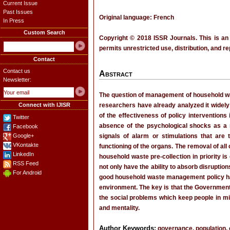
Current Issue
Past Issues
Original language: French
In Press
Custom Search
Copyright © 2018 ISSR Journals. This is an
permits unrestricted use, distribution, and r
Contact
Contact us
Abstract
Newsletter:
The question of management of household was
Connect with IJISR
researchers have already analyzed it widely
of the effectiveness of policy intervention
Twitter
absence of the psychological shocks as a r
Facebook
Google+
signals of alarm or stimulations that are t
VKontakte
functioning of the organs. The removal of all
LinkedIn
household waste pre-collection in priority is
RSS Feed
not only have the ability to absorb disruption
For Android
good household waste management policy has t
environment. The key is that the Government i
the social problems which keep people in mis
and mentality.
Author Keywords:
governance, population, col