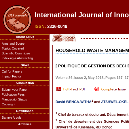
International Journal of Inn
ISSN:
2336-0046
About IJISR
Aims and Scope
Topics Covered
HOUSEHOLD WASTE MANAGEMEN
Scientific Committee
Indexing & Abstracting
News
[ POLITIQUE DE GESTION DES DECH
Call for Papers
Impact Factor
Volume 36, Issue 2, May 2018, Pages 167–17
Submission
Submit your Paper
Publication Fees
Manuscript Status
1
David WENGA-WITHA
and
ATSHWEL-OKEL
Copyright
Downloads
1
Chef de travaux et doctorant, Département 
Sample Article
2
Chef de département des Sciences Politiq
Archives
Université de Kinshasa, RD Congo