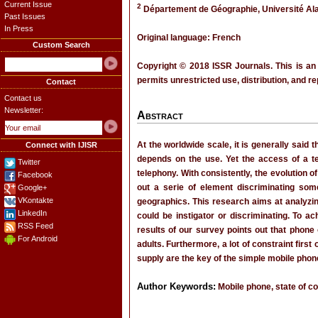
Current Issue
2
Département de Géographie, Université Ala
Past Issues
In Press
Original language: French
Custom Search
Copyright © 2018 ISSR Journals. This is an
permits unrestricted use, distribution, and r
Contact
Contact us
Newsletter:
Abstract
At the worldwide scale, it is generally said 
Connect with IJISR
depends on the use. Yet the access of a te
Twitter
telephony. With consistently, the evolution 
Facebook
out a serie of element discriminating som
Google+
VKontakte
geographics. This research aims at analyzin
LinkedIn
could be instigator or discriminating. To a
RSS Feed
results of our survey points out that phon
For Android
adults. Furthermore, a lot of constraint first
supply are the key of the simple mobile pho
Author Keywords:
Mobile phone, state of co