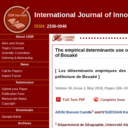
International Journal of Inn
ISSN:
2336-0046
About IJISR
Aims and Scope
Topics Covered
The empirical determinants use o
Scientific Committee
of Bouaké
Indexing & Abstracting
News
[ Les déterminants empiriques des
Call for Papers
Impact Factor
préfecture de Bouaké ]
Submission
Volume 36, Issue 2, May 2018, Pages 186–19
Submit your Paper
Publication Fees
Manuscript Status
Copyright
Downloads
1
ADOU Bosson Camille
and
N’GUESSAN Kou
Sample Article
Archives
1
Département de Géographie, Université Ala