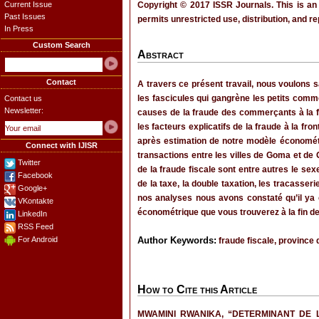
Current Issue
Copyright © 2017 ISSR Journals. This is an
Past Issues
permits unrestricted use, distribution, and r
In Press
Custom Search
Abstract
Contact
A travers ce présent travail, nous voulons s
les fascicules qui gangrène les petits commerç
Contact us
Newsletter:
causes de la fraude des commerçants à la fr
les facteurs explicatifs de la fraude à la fr
après estimation de notre modèle économétri
Connect with IJISR
transactions entre les villes de Goma et de
Twitter
de la fraude fiscale sont entre autres le sexe
Facebook
de la taxe, la double taxation, les tracasseri
Google+
nos analyses nous avons constaté qu’il ya 
VKontakte
économétrique que vous trouverez à la fin de
LinkedIn
RSS Feed
For Android
Author Keywords:
fraude fiscale, province d
How to Cite this Article
MWAMINI RWANIKA, “DETERMINANT DE 