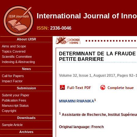
International Journal of Inn
ISSN:
2336-0046
About IJISR
Aims and Scope
Topics Covered
DETERMINANT DE LA FRAUDE 
Scientific Committee
PETITE BARRIERE
Indexing & Abstracting
News
Volume 32, Issue 1, August 2017, Pages 92–
Call for Papers
Impact Factor
Submission
Submit your Paper
1
Publication Fees
MWAMINI RWANIKA
Manuscript Status
Copyright
1
Assistante de Recherche, Institut Supéri
Downloads
Sample Article
Original language: French
Archives