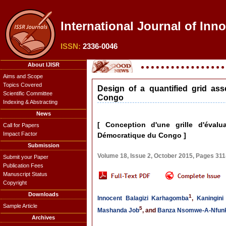
International Journal of Inn
ISSN:
2336-0046
About IJISR
Aims and Scope
Topics Covered
Design of a quantified grid as
Scientific Committee
Congo
Indexing & Abstracting
News
[ Conception d'une grille d'éval
Call for Papers
Impact Factor
Démocratique du Congo ]
Submission
Volume 18, Issue 2, October 2015, Pages 31
Submit your Paper
Publication Fees
Manuscript Status
Copyright
Downloads
1
Innocent Balagizi Karhagomba
,
Kaningini
Sample Article
5
Mashanda Job
, and
Banza Nsomwe-A-Nfun
Archives