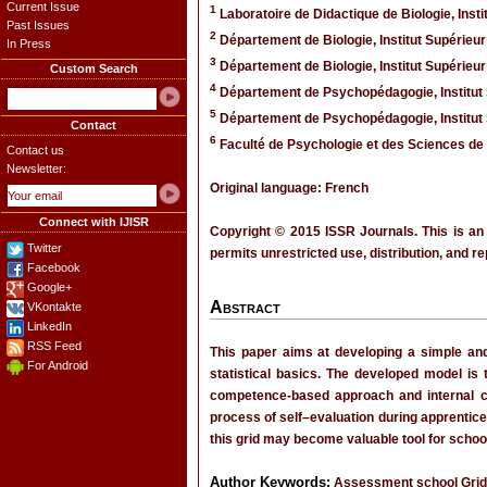
Current Issue
1
Laboratoire de Didactique de Biologie, Ins
Past Issues
2
Département de Biologie, Institut Supérieu
In Press
3
Département de Biologie, Institut Supérieu
Custom Search
4
Département de Psychopédagogie, Institut
5
Département de Psychopédagogie, Institut
Contact
6
Faculté de Psychologie et des Sciences de 
Contact us
Newsletter:
Original language: French
Connect with IJISR
Copyright © 2015 ISSR Journals. This is an
Twitter
permits unrestricted use, distribution, and r
Facebook
Google+
Abstract
VKontakte
LinkedIn
RSS Feed
This paper aims at developing a simple an
For Android
statistical basics. The developed model is 
competence-based approach and internal co
process of self–evaluation during apprentices
this grid may become valuable tool for school
Author Keywords:
Assessment school Grid, 