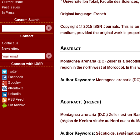
5
Université Ibn Tofaïl, Faculté des Sciences,
Current Issue
Past Issues
In Press
Original language: French
Custom Search
Copyright © 2015 ISSR Journals. This is an
medium, provided the original work is properl
Contact
Contact us
Abstract
Newsletter:
Montagnea arenaria (DC) Zeller is a secotioï
Connect with IJISR
region in the north west of Morocco). In thi
Twitter
Facebook
Author Keywords:
Montagnea arenaria (DC) 
Google+
VKontakte
LinkedIn
RSS Feed
Abstract: (french)
For Android
Montagnea arenaria (D.C.) Zeller est un Ba
(région de Kenitra située au Nord ouest du Ma
Author Keywords:
Sécotioïde, systématique,