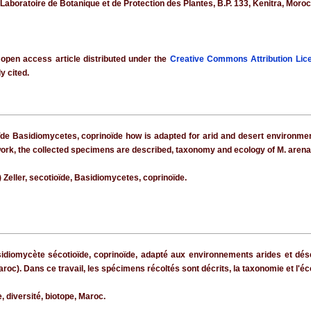
 Laboratoire de Botanique et de Protection des Plantes, B.P. 133, Kenitra, Moro
 open access article distributed under the
Creative Commons Attribution Lic
y cited.
de Basidiomycetes, coprinoïde how is adapted for arid and desert environments
s work, the collected specimens are described, taxonomy and ecology of M. arena
Zeller, secotioïde, Basidiomycetes, coprinoïde.
sidiomycète sécotioïde, coprinoïde, adapté aux environnements arides et dése
roc). Dans ce travail, les spécimens récoltés sont décrits, la taxonomie et l'éc
 diversité, biotope, Maroc.