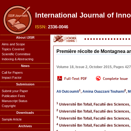
International Journal of Inno
ISSN:
2336-0046
About IJISR
Aims and Scope
Topics Covered
Première récolte de Montagnea are
Scientific Committee
Indexing & Abstracting
News
Volume 18, Issue 2, October 2015, Pages 42
Call for Papers
Impact Factor
Submission
1
2
Submit your Paper
Ali Outcoumit
,
Amina Ouazzani Touhami
,
M
Publication Fees
Manuscript Status
1
Université Ibn Tofaïl, Faculté des Sciences,
Copyright
2
Université Ibn Tofaïl, Faculté des Sciences,
Downloads
3
Université Ibn Tofaïl, Faculté des Sciences,
Sample Article
4
Université Ibn Tofaïl, Faculté des Sciences,
Archives